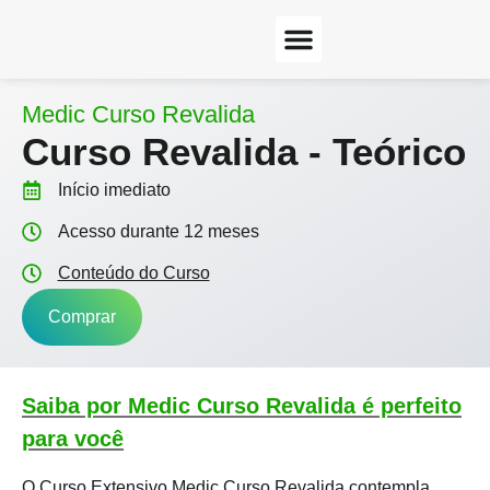
Inteligência Médica
Medic Curso Revalida
Curso Revalida - Teórico
Início imediato
Acesso durante 12 meses
Conteúdo do Curso
Comprar
Saiba por Medic Curso Revalida é perfeito
para você
O Curso Extensivo Medic Curso Revalida contempla