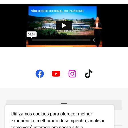
Utilizamos cookies para oferecer melhor
Quem Somos
experiência, melhorar o desempenho, analisar
como você interage em nosso site e