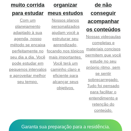
muito corrida
organizar
de não
para estudar
meus estudos
conseguir
Com um
Nossos planos
acompanhar
planejamento
personalizados
os conteúdos
adaptado à sua
ajudam você a
Nossas videoaulas
agenda, nosso
estruturar seu
completas e
método se encaixa
aprendizado,
materiais concisos
perfeitamente no
focando nos tópicos
permitem que você
seu dia a dia. Você
mais importantes.
estude no seu
pode estudar em
Você terá um
próprio ritmo, sem
pequenos intervalos
caminho claro e
se sentir
e aproveitar melhor
eficiente para
sobrecarregado.
seu tempo.
alcançar seus
Tudo foi pensado
objetivos.
para facilitar o
entendimento e
retenção do
conteúdo.
Garanta sua preparação para a residência.